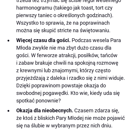
trzeba też trzymać się ściśle reguł weselnego
harmonogramu (takiego jak toast, tort czy
pierwszy taniec o określonych godzinach).
Wszystko to sprawia, że na poprawinach
można się skupić stricte na świętowaniu.
Więcej czasu dla gości.
Podczas wesela Para
Młoda zwykle nie ma zbyt dużo czasu dla
gości. W ferworze atrakcji, posiłków, tańców
i zabaw brakuje chwili na spokojną rozmowę
z krewnymi lub znajomymi, którzy często
przyjeżdżają z daleka i rzadko się z nimi widuje.
Dzięki poprawinom powstaje okazja do
swobodnej pogawędki. Kto wie, kiedy uda się
spotkać ponownie?
Okazja dla nieobecnych.
Czasem zdarza się,
że ktoś z bliskich Pary Młodej nie może pojawić
się na ślubie w wybranym przez nich dniu.