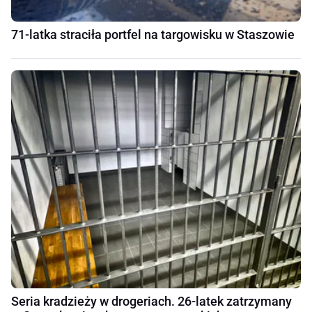
71-latka straciła portfel na targowisku w Staszowie
Seria kradzieży w drogeriach. 26-latek zatrzymany