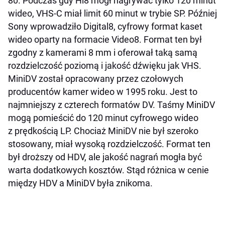
80. Podczas gdy Hi8 mógł nagrywać tylko 120 minut
wideo, VHS-C miał limit 60 minut w trybie SP. Później
Sony wprowadziło Digital8, cyfrowy format kaset
wideo oparty na formacie Video8. Format ten był
zgodny z kamerami 8 mm i oferował taką samą
rozdzielczość poziomą i jakość dźwięku jak VHS.
MiniDV został opracowany przez czołowych
producentów kamer wideo w 1995 roku. Jest to
najmniejszy z czterech formatów DV. Taśmy MiniDV
mogą pomieścić do 120 minut cyfrowego wideo
z prędkością LP. Chociaż MiniDV nie był szeroko
stosowany, miał wysoką rozdzielczość. Format ten
był droższy od HDV, ale jakość nagrań mogła być
warta dodatkowych kosztów. Stąd różnica w cenie
między HDV a MiniDV była znikoma.