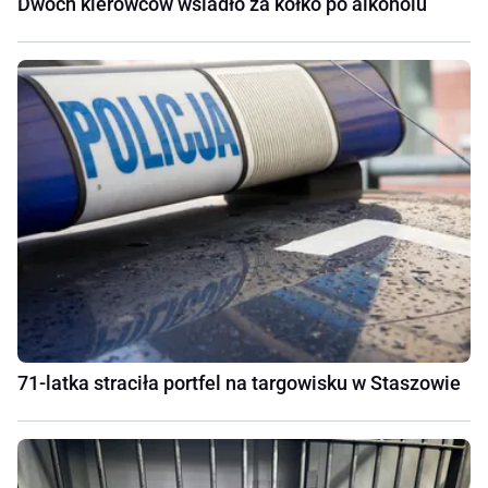
Dwóch kierowców wsiadło za kółko po alkoholu
71-latka straciła portfel na targowisku w Staszowie