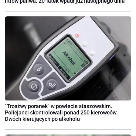
litrów paliwa. 20-latek wpadł już następnego dnia
"Trzeźwy poranek" w powiecie staszowskim.
Policjanci skontrolowali ponad 250 kierowców.
Dwóch kierujących po alkoholu