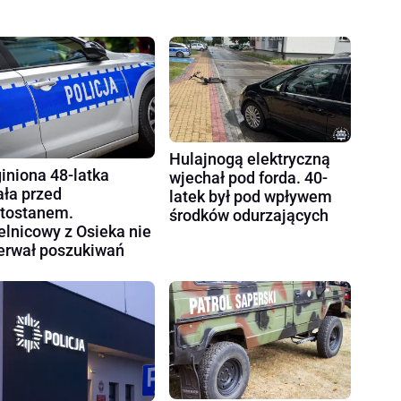
Hulajnogą elektryczną
iniona 48-latka
wjechał pod forda. 40-
ała przed
latek był pod wpływem
tostanem.
środków odurzających
elnicowy z Osieka nie
erwał poszukiwań