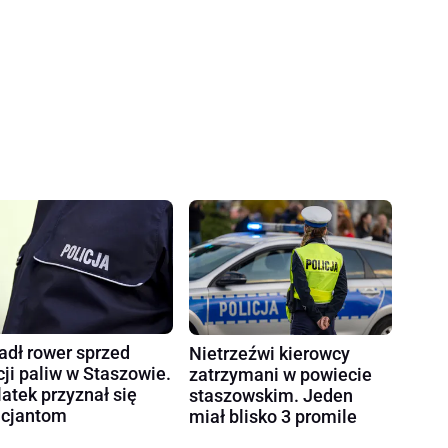
adł rower sprzed
Nietrzeźwi kierowcy
cji paliw w Staszowie.
zatrzymani w powiecie
latek przyznał się
staszowskim. Jeden
icjantom
miał blisko 3 promile