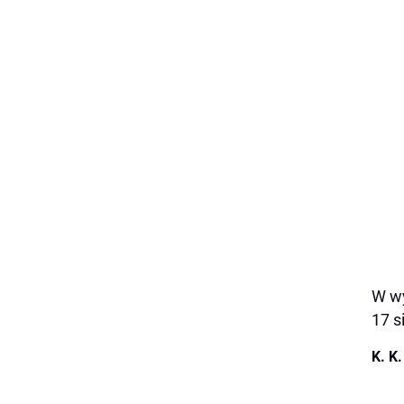
W wy
17 s
K. K.