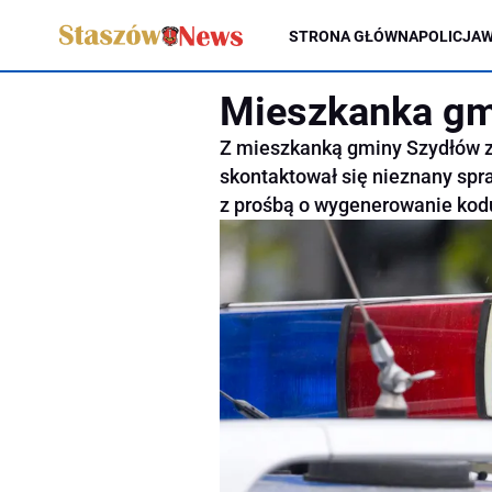
STRONA GŁÓWNA
POLICJA
W
Mieszkanka gm
Z mieszkanką gminy Szydłów 
skontaktował się nieznany spr
z prośbą o wygenerowanie kodu