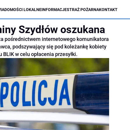
IADOMOŚCI LOKALNE
INFORMACJE
STRAŻ POŻARNA
KONTAKT
iny Szydłów oszukana
za pośrednictwem internetowego komunikatora
awca, podszywający się pod koleżankę kobiety
 BLIK w celu opłacenia przesyłki.