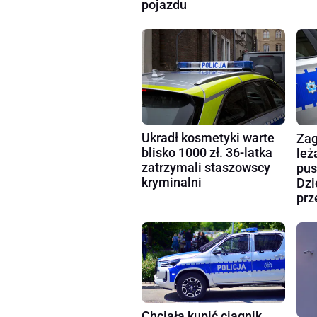
pojazdu
Ukradł kosmetyki warte
Zag
blisko 1000 zł. 36-latka
leż
zatrzymali staszowscy
pus
kryminalni
Dzi
prz
Chciała kupić ciągnik