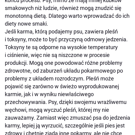
końcu procesu. Psy, mimo że mają mniej kubków
smakowych niż ludzie, również mogą znudzić się
monotonną dietą. Dlatego warto wprowadzać do ich
diety nowe smaki.
Jeśli karma, którą podajemy psu, zawiera pleśń
i toksyny, może to być przyczyną odmowy jedzenia.
Toksyny te są odporne na wysokie temperatury
i ciśnienie, więc nie są niszczone w procesie
produkcji. Mogą one powodować różne problemy
zdrowotne, od zaburzeń układu pokarmowego po
problemy z układem rozrodczym. Pleśń może
pojawić się zarówno w świeżo wyprodukowanej
karmie, jak i w wyniku niewłaściwego
przechowywania. Psy, dzięki swojemu wrażliwemu
węchowi, mogą wyczuć pleśń, której my nie
zauważamy. Zamiast więc zmuszać psa do jedzenia
karmy, lepiej ją wyrzucić, szczególnie jeśli pies jest
zdrowy i chętnie zjada inne pokarmy, ale nie chce