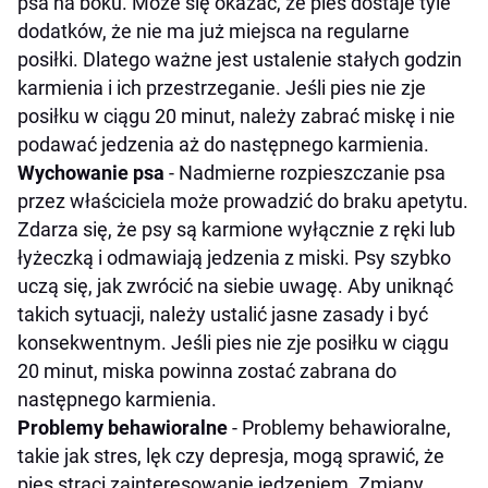
psa na boku. Może się okazać, że pies dostaje tyle
dodatków, że nie ma już miejsca na regularne
posiłki. Dlatego ważne jest ustalenie stałych godzin
karmienia i ich przestrzeganie. Jeśli pies nie zje
posiłku w ciągu 20 minut, należy zabrać miskę i nie
podawać jedzenia aż do następnego karmienia.
Wychowanie psa
- Nadmierne rozpieszczanie psa
przez właściciela może prowadzić do braku apetytu.
Zdarza się, że psy są karmione wyłącznie z ręki lub
łyżeczką i odmawiają jedzenia z miski. Psy szybko
uczą się, jak zwrócić na siebie uwagę. Aby uniknąć
takich sytuacji, należy ustalić jasne zasady i być
konsekwentnym. Jeśli pies nie zje posiłku w ciągu
20 minut, miska powinna zostać zabrana do
następnego karmienia.
Problemy behawioralne
- Problemy behawioralne,
takie jak stres, lęk czy depresja, mogą sprawić, że
pies straci zainteresowanie jedzeniem. Zmiany