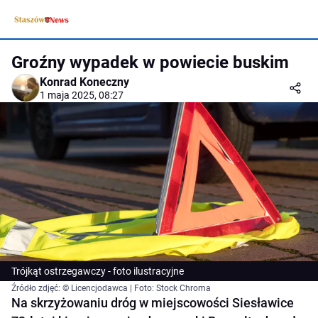
Groźny wypadek w powiecie buskim
Konrad Koneczny
1 maja 2025, 08:27
Trójkąt ostrzegawczy - foto ilustracyjne
Źródło zdjęć: © Licencjodawca | Foto: Stock Chroma
Na skrzyżowaniu dróg w miejscowości Siesławice