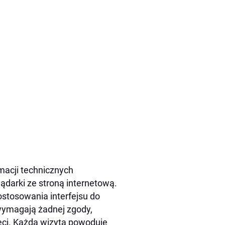
rmacji technicznych
darki ze stroną internetową.
ostosowania interfejsu do
 wymagają żadnej zgody,
eci. Każda wizyta powoduje