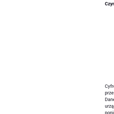
Czym
Cyfr
prze
Dane
urzą
poni