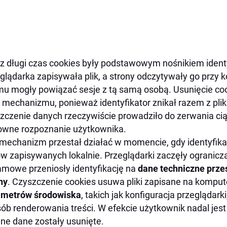
z długi czas cookies były podstawowym nośnikiem ident
glądarka zapisywała plik, a strony odczytywały go przy k
u mogły powiązać sesje z tą samą osobą. Usunięcie co
 mechanizmu, ponieważ identyfikator znikał razem z pl
zczenie danych rzeczywiście prowadziło do zerwania cią
wne rozpoznanie użytkownika.
mechanizm przestał działać w momencie, gdy identyfikac
ów zapisywanych lokalnie. Przeglądarki zaczęły ogranicz
amowe przeniosły identyfikację na
dane techniczne prze
ny
. Czyszczenie cookies usuwa pliki zapisane na komput
ametrów środowiska
, takich jak konfiguracja przeglądar
ób renderowania treści. W efekcie użytkownik nadal jes
lne dane zostały usunięte.