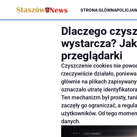
STRONA GŁÓWNA
POLICJA
W
Dlaczego czysz
wystarcza? Jak
przeglądarki
Czyszczenie cookies nie powod
rzeczywiście działało, poniewa
głównie na plikach zapisywany
oznaczało utratę identyfikator
Ten mechanizm był prosty, tan
zaczęły go ograniczać, a reg
użytkowników. Od tego moment
danych.