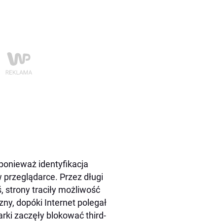
 ponieważ identyfikacja
 przeglądarce. Przez długi
ś, strony traciły możliwość
ny, dopóki Internet polegał
ki zaczęły blokować third-