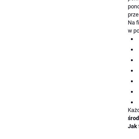
pono
prze
Na f
w po
Każd
środ
Jak 