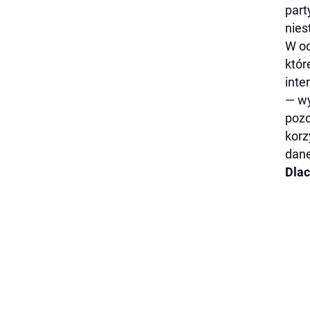
part
nies
W od
któr
inte
— wy
pozo
korz
dane
Dlac