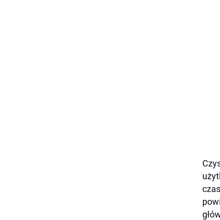
Czys
użyt
czas
powi
głów