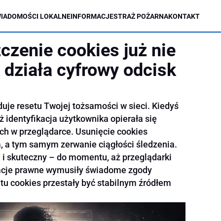
IADOMOŚCI LOKALNE
INFORMACJE
STRAŻ POŻARNA
KONTAKT
czenie cookies już nie
 działa cyfrowy odcisk
uje resetu Twojej tożsamości w sieci. Kiedyś
ż identyfikacja użytkownika opierała się
ch w przeglądarce. Usunięcie cookies
a, a tym samym zerwanie ciągłości śledzenia.
i i skuteczny – do momentu, aż przeglądarki
ulacje prawne wymusiły świadome zgody
u cookies przestały być stabilnym źródłem