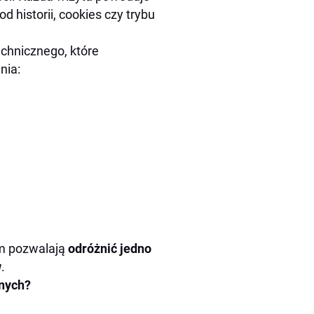
historii, cookies czy trybu
echnicznego, które
nia:
em pozwalają
odróżnić jedno
w
.
anych?