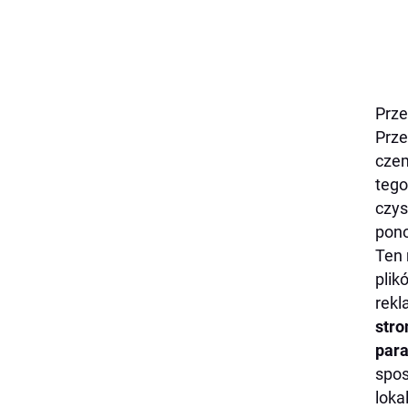
Prze
Prze
czem
tego
czys
pono
Ten 
plik
rekl
stro
par
spos
loka