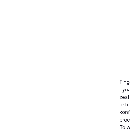
Fing
dyna
zest
aktu
konf
proc
To w