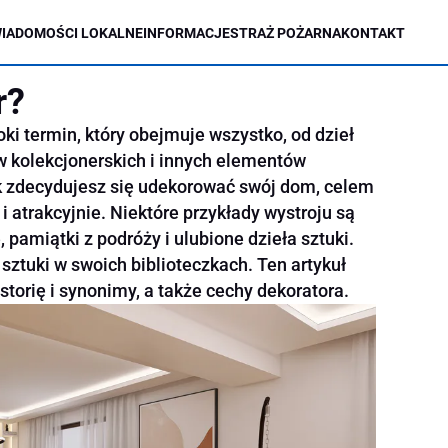
IADOMOŚCI LOKALNE
INFORMACJE
STRAŻ POŻARNA
KONTAKT
r?
roki termin, który obejmuje wszystko, od dzieł
ów kolekcjonerskich i innych elementów
k zdecydujesz się udekorować swój dom, celem
 i atrakcyjnie. Niektóre przykłady wystroju są
 pamiątki z podróży i ulubione dzieła sztuki.
a sztuki w swoich biblioteczkach. Ten artykuł
istorię i synonimy, a także cechy dekoratora.