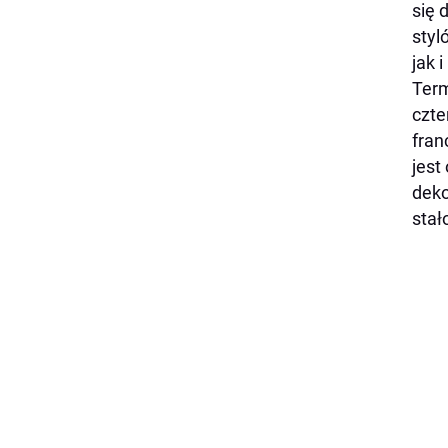
się 
styl
jak 
Term
czte
fran
jest
deko
stał