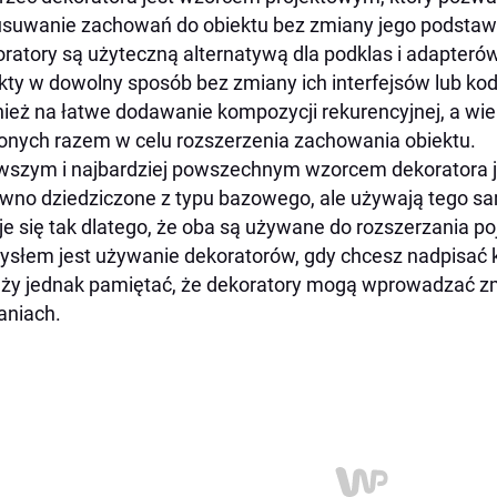
usuwanie zachowań do obiektu bez zmiany jego podstaw
ratory są użyteczną alternatywą dla podklas i adapter
kty w dowolny sposób bez zmiany ich interfejsów lub k
ież na łatwe dodawanie kompozycji rekurencyjnej, a wi
onych razem w celu rozszerzenia zachowania obiektu.
wszym i najbardziej powszechnym wzorcem dekoratora jes
wno dziedziczone z typu bazowego, ale używają tego s
je się tak dlatego, że oba są używane do rozszerzania 
słem jest używanie dekoratorów, gdy chcesz nadpisać kon
ży jednak pamiętać, że dekoratory mogą wprowadzać z
aniach.