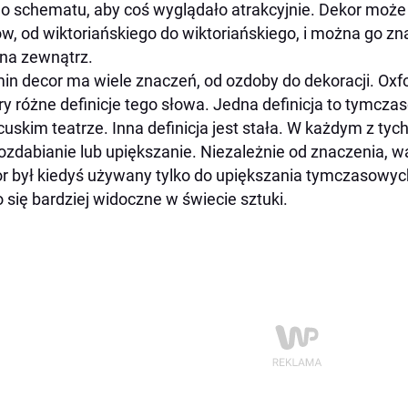
do schematu, aby coś wyglądało atrakcyjnie. Dekor może
ów, od wiktoriańskiego do wiktoriańskiego, i można go 
i na zewnątrz.
in decor ma wiele znaczeń, od ozdoby do dekoracji. Oxfor
ry różne definicje tego słowa. Jedna definicja to tymcz
cuskim teatrze. Inna definicja jest stała. W każdym z t
 ozdabianie lub upiększanie. Niezależnie od znaczenia, w
r był kiedyś używany tylko do upiększania tymczasowych
o się bardziej widoczne w świecie sztuki.