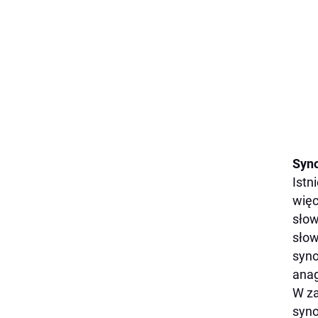
Syno
Istn
więc
słow
słow
syno
anag
W za
syno