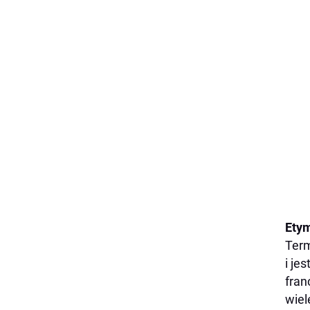
Etym
Term
i je
fran
wiel