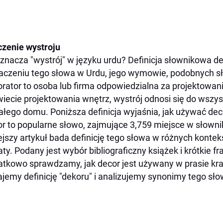
zenie wystroju
znacza "wystrój" w języku urdu? Definicja słownikowa de
aczeniu tego słowa w Urdu, jego wymowie, podobnych sł
rator to osoba lub firma odpowiedzialna za projektowan
iecie projektowania wnętrz, wystrój odnosi się do wszys
ałego domu. Poniższa definicja wyjaśnia, jak używać de
r to popularne słowo, zajmujące 3,759 miejsce w słownik
ejszy artykuł bada definicję tego słowa w różnych konte
taty. Podany jest wybór bibliograficzny książek i krótkie 
tkowo sprawdzamy, jak decor jest używany w prasie kraj
jemy definicję "dekoru" i analizujemy synonimy tego sło