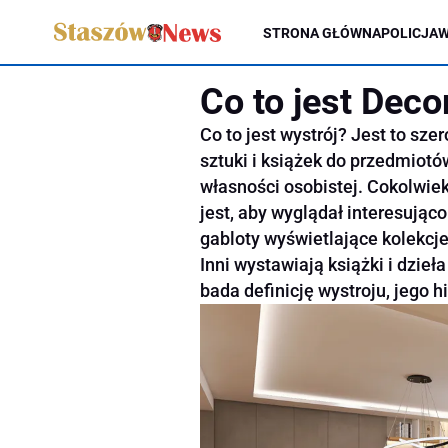
STRONA GŁÓWNA
POLICJA
W
Co to jest Deco
Co to jest wystrój? Jest to sze
sztuki i książek do przedmiot
własności osobistej. Cokolwie
jest, aby wyglądał interesująco
gabloty wyświetlające kolekcje,
Inni wystawiają książki i dzieł
bada definicję wystroju, jego h