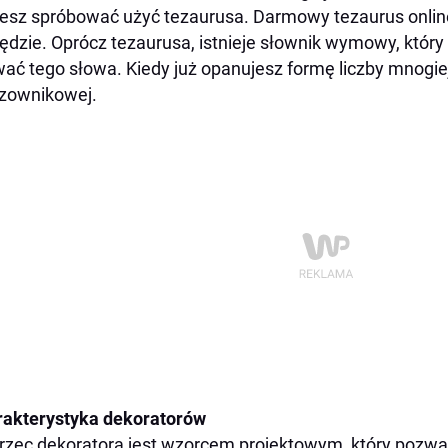
sz spróbować użyć tezaurusa. Darmowy tezaurus onlin
ędzie. Oprócz tezaurusa, istnieje słownik wymowy, któr
ać tego słowa. Kiedy już opanujesz formę liczby mnogiej
zownikowej.
akterystyka dekoratorów
zec dekoratora jest wzorcem projektowym, który pozw