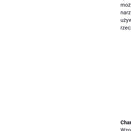
może
narz
używ
rzec
Char
Wzor