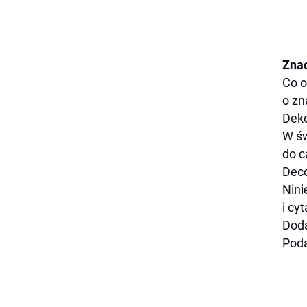
Znac
Co o
o zn
Deko
W św
do c
Deco
Nini
i cy
Doda
Poda