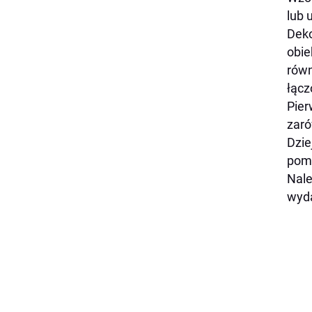
lub 
Deko
obie
równ
łącz
Pier
zaró
Dzie
pomy
Nale
wyd