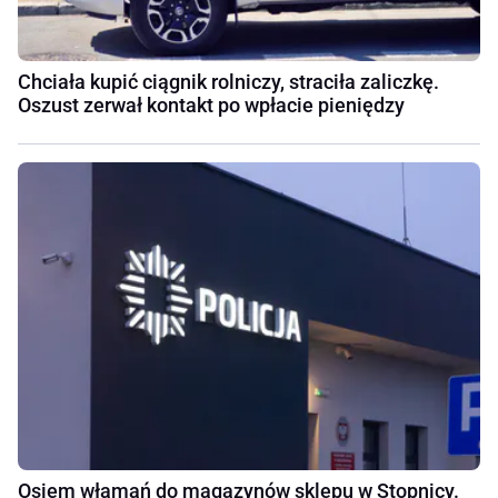
Chciała kupić ciągnik rolniczy, straciła zaliczkę.
Oszust zerwał kontakt po wpłacie pieniędzy
Osiem włamań do magazynów sklepu w Stopnicy.