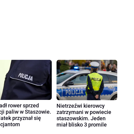
adł rower sprzed
Nietrzeźwi kierowcy
cji paliw w Staszowie.
zatrzymani w powiecie
latek przyznał się
staszowskim. Jeden
icjantom
miał blisko 3 promile