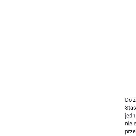
Do z
Stas
jedn
niel
prze