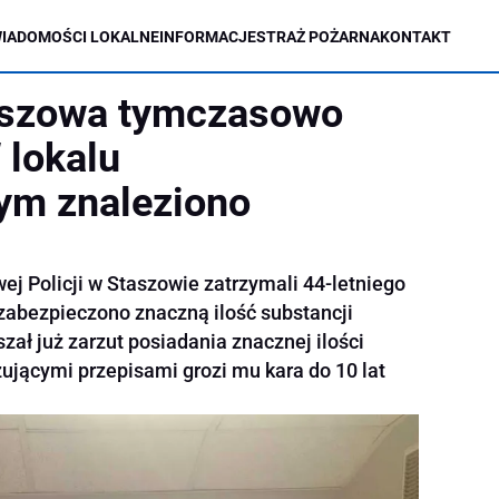
IADOMOŚCI LOKALNE
INFORMACJE
STRAŻ POŻARNA
KONTAKT
taszowa tymczasowo
 lokalu
ym znaleziono
ej Policji w Staszowie zatrzymali 44-letniego
zabezpieczono znaczną ilość substancji
ał już zarzut posiadania znacznej ilości
ującymi przepisami grozi mu kara do 10 lat