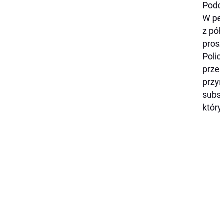
Podc
W pe
z pó
pros
Poli
prze
przy
subs
któr