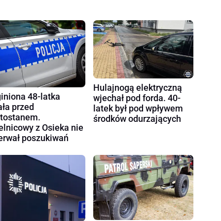
Hulajnogą elektryczną
iniona 48-latka
wjechał pod forda. 40-
ała przed
latek był pod wpływem
tostanem.
środków odurzających
elnicowy z Osieka nie
erwał poszukiwań