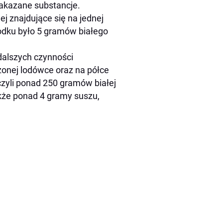
zakazane substancje.
j znajdujące się na jednej
środku było 5 gramów białego
 dalszych czynności
czonej lodówce oraz na półce
zyli ponad 250 gramów białej
akże ponad 4 gramy suszu,