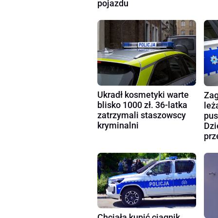
pojazdu
Ukradł kosmetyki warte
Zag
blisko 1000 zł. 36-latka
leż
zatrzymali staszowscy
pus
kryminalni
Dzi
prz
Chciała kupić ciągnik