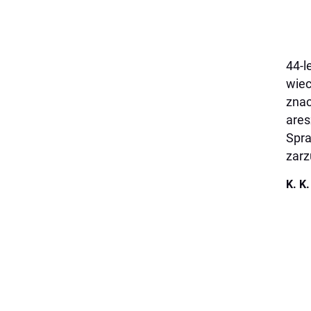
44-l
wiec
znac
ares
Spra
zarz
K. K.