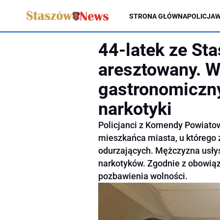
STRONA GŁÓWNA
POLICJA
W
44-latek ze S
aresztowany. W
gastronomiczn
narkotyki
Policjanci z Komendy Powiatow
mieszkańca miasta, u którego 
odurzających. Mężczyzna usłysz
narkotyków. Zgodnie z obowiąz
pozbawienia wolności.