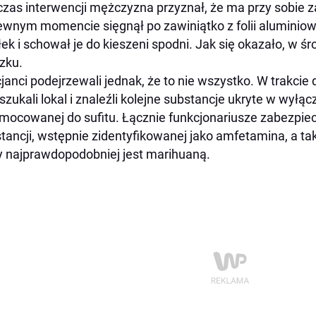
zas interwencji mężczyzna przyznał, że ma przy sobie 
wnym momencie sięgnął po zawiniątko z folii aluminiowe
łek i schował je do kieszeni spodni. Jak się okazało, w 
zku.
cjanci podejrzewali jednak, że to nie wszystko. W trakcie
szukali lokal i znaleźli kolejne substancje ukryte w wyłą
mocowanej do sufitu. Łącznie funkcjonariusze zabezpiec
tancji, wstępnie zidentyfikowanej jako amfetamina, a t
y najprawdopodobniej jest marihuaną.