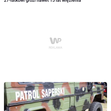
27-latkowi grozi nawet 15 lat więzienia